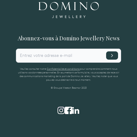
Abonnez-vous à Domino Jewellery News
Entrez votre adresse e-mail
Veuillez consulter notre
Confidentialité et conditions
pour comprendre comment nous
utilisons vos données personnelles. En soumettant ce formulaire, vous acceptez de recevoir
des communications marketing de la part de Domino Jewellery. Veuillez noter que vous
pouvez vous désinscrire à tout moment.
© Groupe Weston Beamor 2023
svenska
(SV)