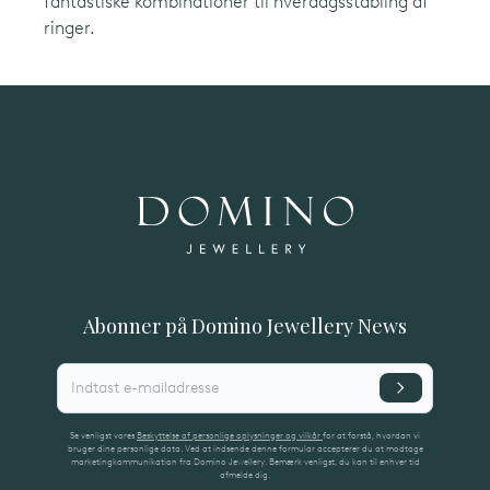
fantastiske kombinationer til hverdagsstabling af
ringer.
Abonner på Domino Jewellery News
Indtast e-mailadresse
Se venligst vores
Beskyttelse af personlige oplysninger og vilkår
for at forstå, hvordan vi
bruger dine personlige data. Ved at indsende denne formular accepterer du at modtage
marketingkommunikation fra Domino Jewellery. Bemærk venligst, du kan til enhver tid
afmelde dig.